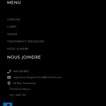
MENU
CLINIQUE
CORPS
VISAGE
TRAITEMENTS SPÉCIALISÉS
NOUS JOINDRE
NOUS JOINDRE
418-338-8810
signature.elegance.lvq@hotmail.com
58 Rue Simoneau
Thetford Mines,
QC, G6G 1S3