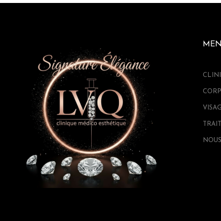
ME
CLIN
CORP
VISA
TRAI
NOUS