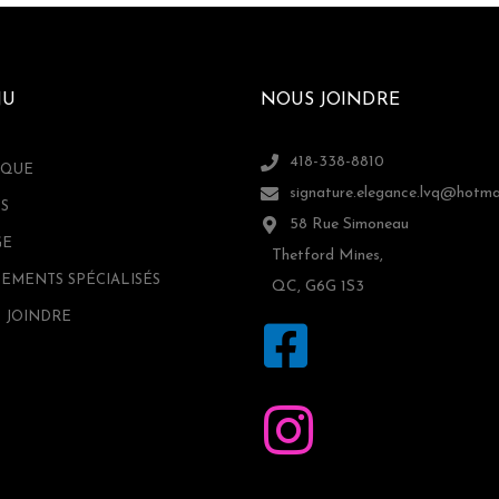
NU
NOUS JOINDRE
418-338-8810
IQUE
signature.elegance.lvq@hotma
S
58 Rue Simoneau
GE
Thetford Mines,
TEMENTS SPÉCIALISÉS
QC, G6G 1S3
 JOINDRE