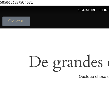
5858653557504872
SIGNATURE
CLIN
Cliquez ici
De grandes c
Quelque chose d’