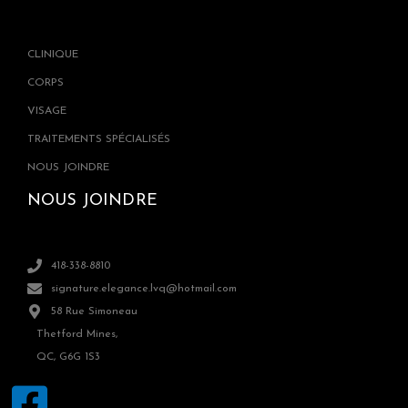
CLINIQUE
CORPS
VISAGE
TRAITEMENTS SPÉCIALISÉS
NOUS JOINDRE
NOUS JOINDRE
418-338-8810
signature.elegance.lvq@hotmail.com
58 Rue Simoneau
Thetford Mines,
QC, G6G 1S3