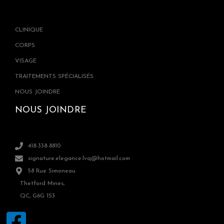
CLINIQUE
CORPS
VISAGE
TRAITEMENTS SPÉCIALISÉS
NOUS JOINDRE
NOUS JOINDRE
418-338-8810
signature.elegance.lvq@hotmail.com
58 Rue Simoneau
Thetford Mines,
QC, G6G 1S3