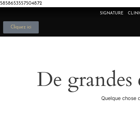
5858653557504872
SIGNATURE
CLIN
Cliquez ici
De grandes c
Quelque chose d’