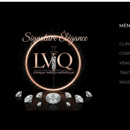
ME
CLIN
CORP
VISA
TRAI
NOUS