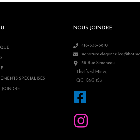
NU
NOUS JOINDRE
418-338-8810
IQUE
signature.elegance.lvq@hotma
S
58 Rue Simoneau
GE
Thetford Mines,
TEMENTS SPÉCIALISÉS
QC, G6G 1S3
 JOINDRE