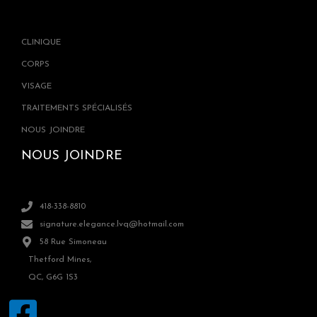
CLINIQUE
CORPS
VISAGE
TRAITEMENTS SPÉCIALISÉS
NOUS JOINDRE
NOUS JOINDRE
418-338-8810
signature.elegance.lvq@hotmail.com
58 Rue Simoneau
Thetford Mines,
QC, G6G 1S3