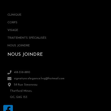
CLINIQUE
CORPS
VISAGE
TRAITEMENTS SPÉCIALISÉS
NOUS JOINDRE
NOUS JOINDRE
418-338-8810
signature.elegance.lvq@hotmail.com
58 Rue Simoneau
Thetford Mines,
QC, G6G 1S3